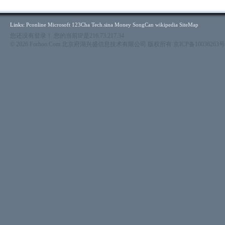
Links:
Pconline
Microsoft
123Cha
Tech.sina
Money
SongCan
wikipedia
SiteMap
您还没有登录！ 您的当前IP是216.73.217.34
© 2026 Forhoo.Com 北京府湖兴盛信息技术有限公司 版权所有
京ICP备10036263