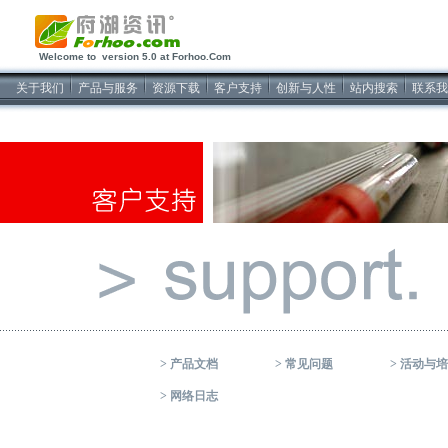
2026/8/10软件开发
Welcome to version 5.0 at Forhoo.Com
关于我们
产品与服务
资源下载
客户支持
创新与人性
站内搜索
联系我
>
产品文档
>
常见问题
>
活动与培
>
网络日志