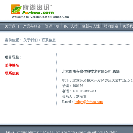
2026/8/7软件开发
Welcome to version 5.0 at Forhoo.Com
关于我们
产品与服务
资源下载
客户支持
创新与人性
站内搜索
联系我
当前位置：
关于我们
>
联系信息
项目导航：
邮件签名
北京府湖兴盛信息技术有限公司 总部
联系信息
地址：北京经济技术开发区亦庄大族广场T5-1
邮编：100176
电话：+861067896783
联系人：刘丽业
E-mail：
liuliye@forhoo.com
Links:
Pconline
Microsoft
123Cha
Tech.sina
Money
SongCan
wikipedia
SiteMap